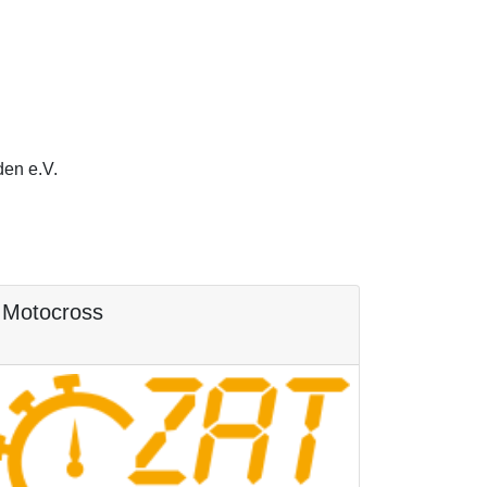
en e.V.
Motocross